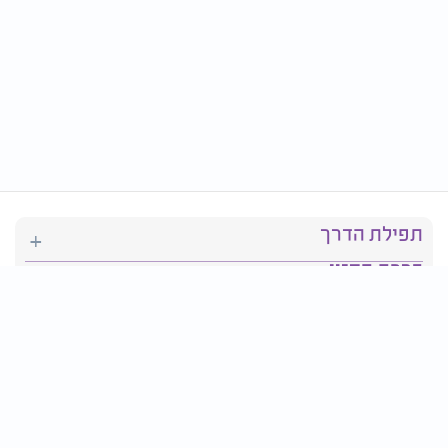
תפילת הדרך
ברכת המזון
יהדות
סידור תפילה
בריאות
חגים ומועדים