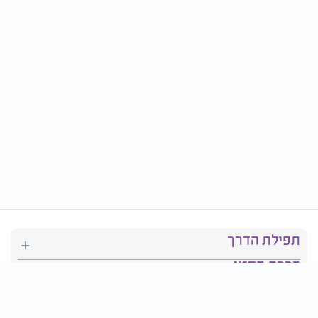
תפילת הדרך
ברכת המזון
יהדות
סידור תפילה