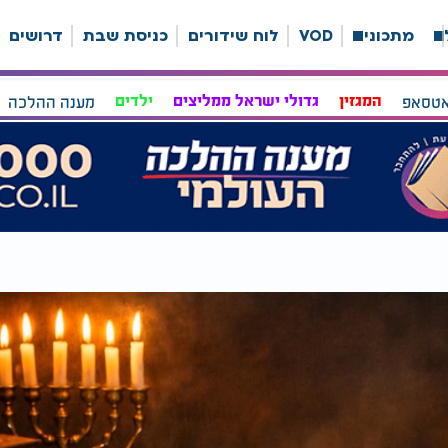
ה
מתכונים
VOD
לוח שידורים
כניסת שבת
דרושים
אטסאפ
המגזין
גדולי ישראל ממליצים
ילדים
מענה ההלכה