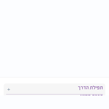
תפילת הדרך
ברכת המזון
יהדות