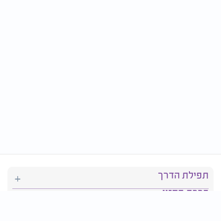
תפילת הדרך
ברכת המזון
יהדות