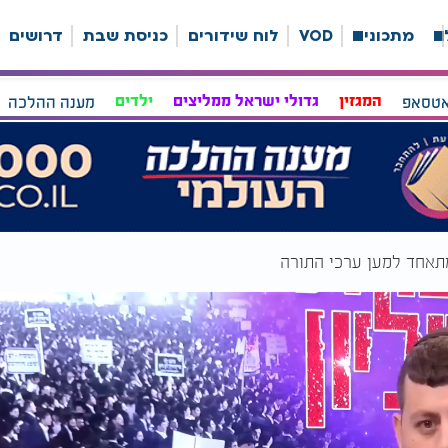
ה
מתכונים
VOD
לוח שידורים
כניסת שבת
דרושים
אטסאפ
המגזין
גדולי ישראל ממליצים
ילדים
מענה ההלכה