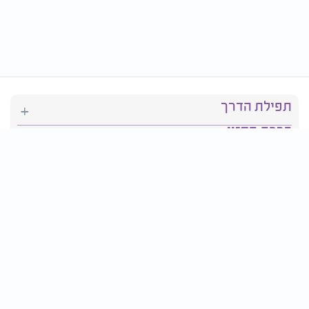
תפילת הדרך
ברכת המזון
יהדות
סידור תפילה
בריאות
חגים ומועדים