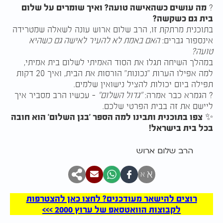
?
מה עושים כשהאישה טועה? ואיך שומרים על שלום
בית גם כשקשה?
בתוכנית מרתקת זו, הרב שלום ארוש עונה לשאלה שמטרידה
אינספור גברים:
האם באמת לא להעיר לאישה גם כשהיא
טועה?
במהלך השיחה תגלו את הסוד האמיתי לשלום בית אמיתי,
למה אפילו הערות "נכונות" הורסות את הבית, ואיך 20 דקות
תפילה ביום יכולות להציל נישואין שלמים.
?️ הגמרא כבר אמרה:
"גדול השלום"
– עכשיו הרב מסביר איך
ליישם את זה בבית הפרטי שלכם.
✨
צפו בתוכנית ותבינו למה הספר 'בגן השלום' הוא חובה
בכל בית בישראל!
הרב שלום ארוש
א
א
רוצים להישאר מעודכנים? לחצו כאן להצטרפות
לקבוצות הוואטסאפ של ערוץ 2000 >>>