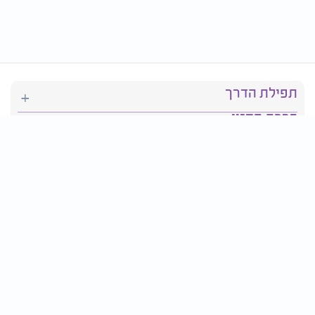
תפילת הדרך
ברכת המזון
יהדות
סידור תפילה
בריאות
חגים ומועדים