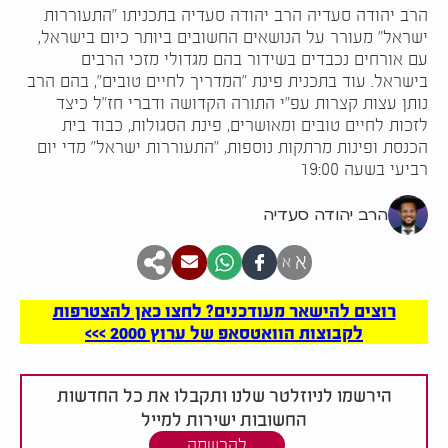
הרב יהודה סעדיה הרב יהודה סעדיה בתכניתו "התעוררות
ישראל" מעורר על הנושאים החשובים ביותר כיום בישראל,
עם אורחים נכבדים בשידור בהם מגדולי מזכי הרבים
בישראל. עוד בתכנית פינת "המדריך לחיים טובים", בהם הרב
נותן עצות קצרות עפ"י התורה הקדושה ודברי חז"ל כיצד
לזכות לחיים טובים ומאושרים, פינת הסגולות, כבוד בית
הכנסת ופינות מרתקות נוספות, "התעוררות ישראל" מדי יום
רביעי בשעה 19:00
הרב יהודה סעדיה
א
א
רוצים להישאר מעודכנים? לחצו כאן להצטרפות
לקבוצות הוואטסאפ של ערוץ 2000 >>>
הירשמו לניוזלטר שלנו ותקבלו את כל החדשות
החשובות ישירות למייל
להרשמה