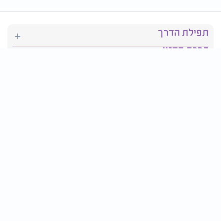
תפילת הדרך
ברכת המזון
יהדות
סידור תפילה
בריאות
חגים ומועדים
פרטים ליצירת קשר: