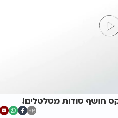
ס חושף סודות מטלטלים!
א
א