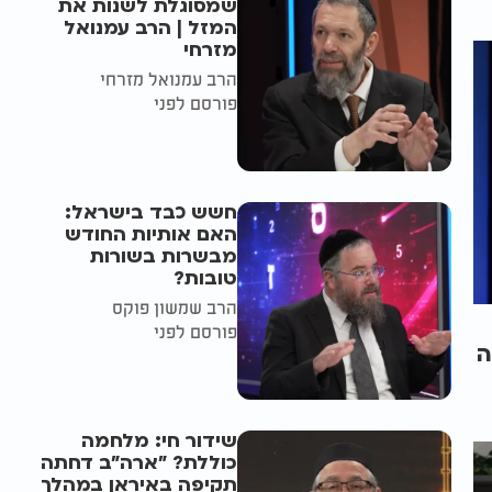
שמסוגלת לשנות את
המזל | הרב עמנואל
מזרחי
הרב עמנואל מזרחי
פורסם לפני
חשש כבד בישראל:
האם אותיות החודש
מבשרות בשורות
טובות?
הרב שמשון פוקס
פורסם לפני
ה
שידור חי: מלחמה
כוללת? ״ארה"ב דחתה
תקיפה באיראן במהלך