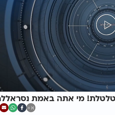
מטלטלת! מי אתה באמת נסראללה
א
א