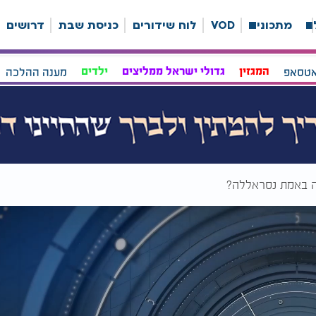
ה
מתכונים
VOD
לוח שידורים
כניסת שבת
דרושים
אטסאפ
המגזין
גדולי ישראל ממליצים
ילדים
מענה ההלכה
ה באמת נסראללה?