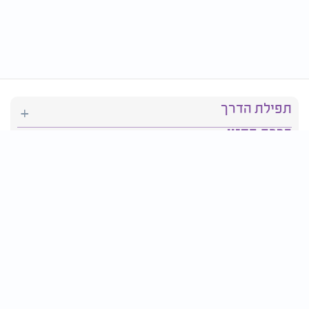
תפילת הדרך
ברכת המזון
יהדות
סידור תפילה
בריאות
חגים ומועדים