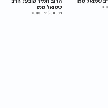
ב שמואל ממן
הרוב תמיד קובע? הרב
שמואל ממן
פורסם לפני 1 שנים