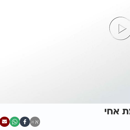
ת אחי
א
א