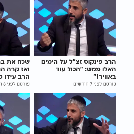
הרב פינקוס זצ"ל על הימים
האלו ממש: "הכול עוד
ואז קרה הנ
באוויר!"
הרב עידו 
פורסם לפני 7 חודשים
פורסם לפני 8 חודשים