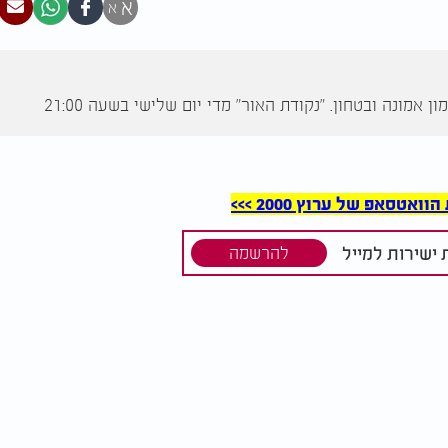
א
א
סאפ של ערוץ 2000 >>>
ישירות למייל
להרשמה