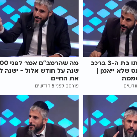
שכח את בתו בת ה-3 ברכב
מה שהרמב"ם אמר ל
ס שלא ייאמן |
שנה על חודש אלול - ישנה ל
סממה
את החיים
פורסם לפני 8 חודשים