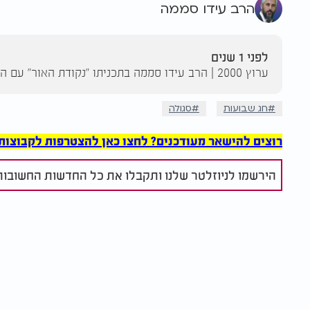
הרב עידו סממה
לפני 1 שנים
ערוץ 2000 | הרב עידו סממה בתכניתו "נקודת האור" עם המון אמונה ובטחון. "נקודת האור" מדי יום שלישי בשעה 21:00
חג שבועות
סגולה
רוצים להישאר מעודכנים? לחצו כאן להצטרפות לקבוצות הוואט
הירשמו לניוזלטר שלנו ותקבלו את כל החדשות החשובות 