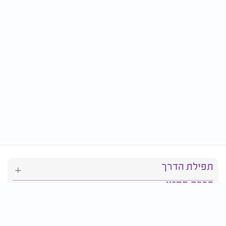
תפילת הדרך
ברכת המזון
יהדות
סידור תפילה