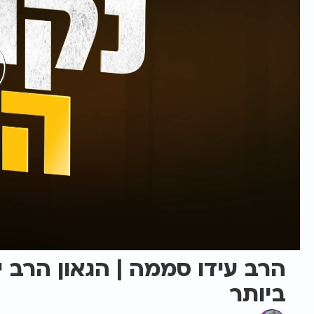
הרב עידו סממה | הגאון הרב 
ביותר