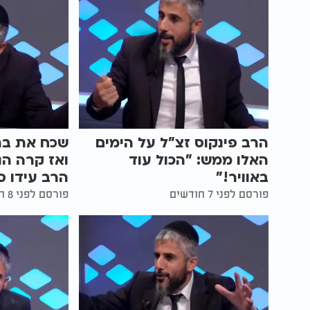
הרב פינקוס זצ"ל על הימים
האלו ממש: "הכול עוד
ואז קרה הנ
באוויר!"
הרב עידו 
פורסם לפני 7 חודשים
פורסם לפני 8 חודשים