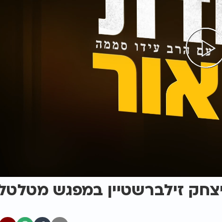
יצחק זילברשטיין במפגש מטלטל