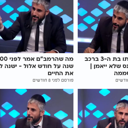
שכח את בתו בת ה-3 ברכב
מה שהרמב"ם אמר ל
ס שלא ייאמן |
שנה על חודש אלול - ישנה ל
סממה
את החיים
פורסם לפני 8 חודשים