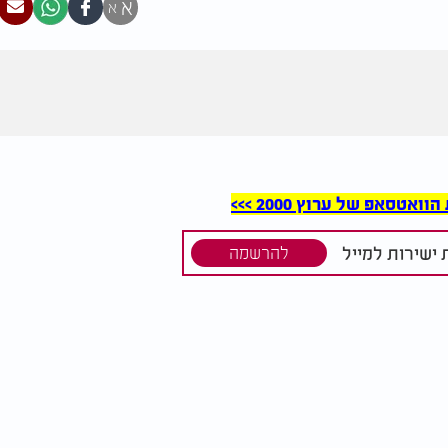
א
א
סאפ של ערוץ 2000 >>>
ישירות למייל
להרשמה