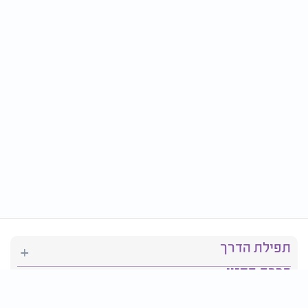
תפילת הדרך
ברכת המזון
יהדות