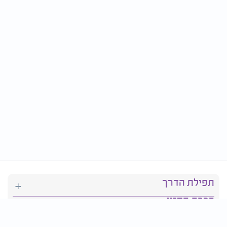
תפילת הדרך
ברכת המזון
יהדות