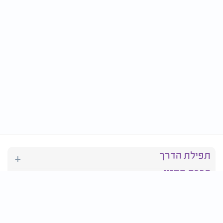
תפילת הדרך
ברכת המזון
יהדות
סידור תפילה