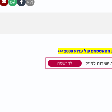
א
א
סאפ של ערוץ 2000 >>>
ישירות למייל
להרשמה