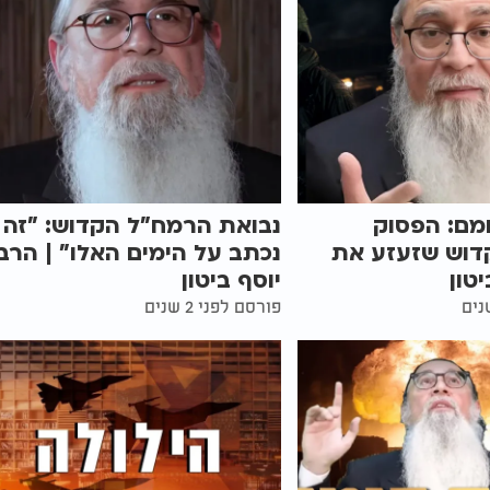
מם: הפסוק
נבואת הרמח"ל הקדוש: "זה
דוש שזעזע את
נכתב על הימים האלו" | הרב
טון
יוסף ביטון
פורסם לפני 2 שנים