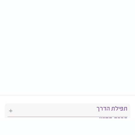
תפילת הדרך
ברכת המזון
יהדות