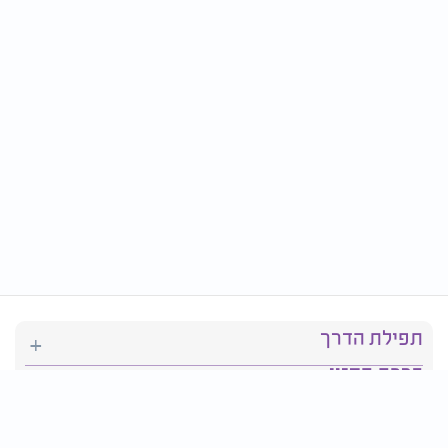
תפילת הדרך
ברכת המזון
יהדות
סידור תפילה