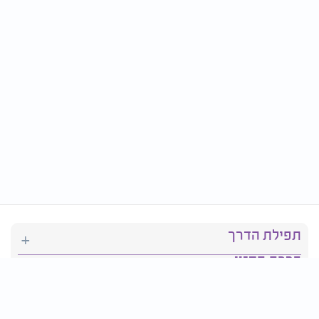
תפילת הדרך
ברכת המזון
יהדות
סידור תפילה