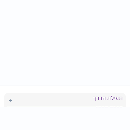
תפילת הדרך
ברכת המזון
יהדות
סידור תפילה