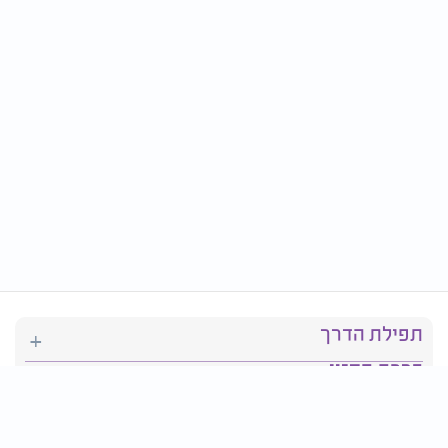
תפילת הדרך
ברכת המזון
יהדות
סידור תפילה