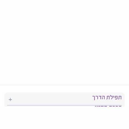
תפילת הדרך
ברכת המזון
יהדות
סידור תפילה