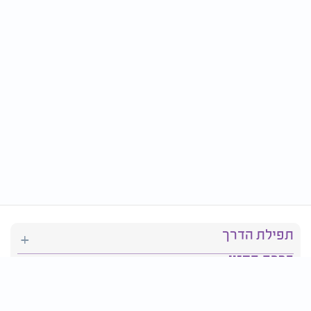
תפילת הדרך
ברכת המזון
יהדות
סידור תפילה