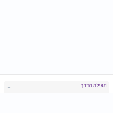
תפילת הדרך
ברכת המזון
יהדות
סידור תפילה