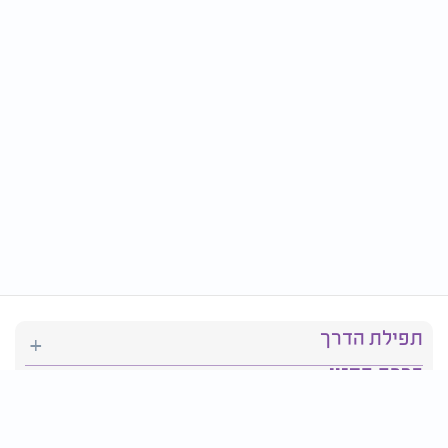
תפילת הדרך
ברכת המזון
יהדות
סידור תפילה