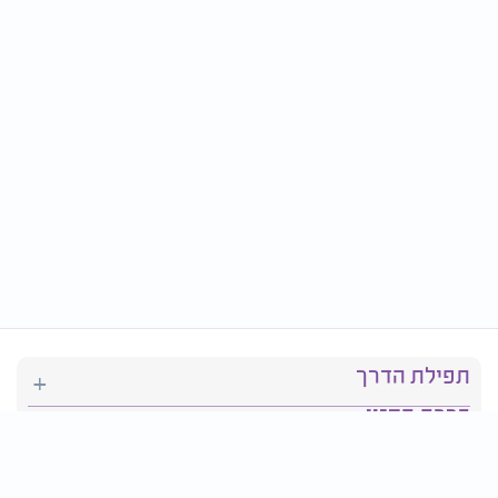
תפילת הדרך
ברכת המזון
יהדות
סידור תפילה