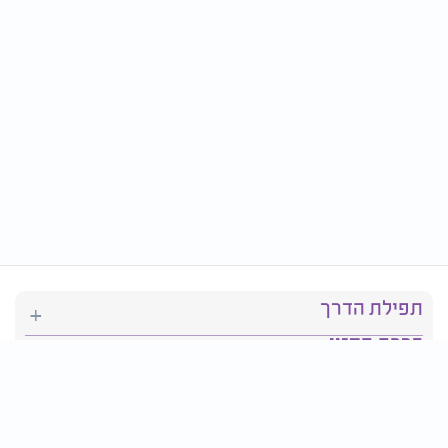
תפילת הדרך
ברכת המזון
יהדות
סידור תפילה
בריאות