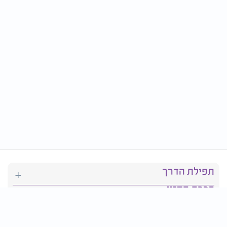
תפילת הדרך
ברכת המזון
יהדות
סידור תפילה