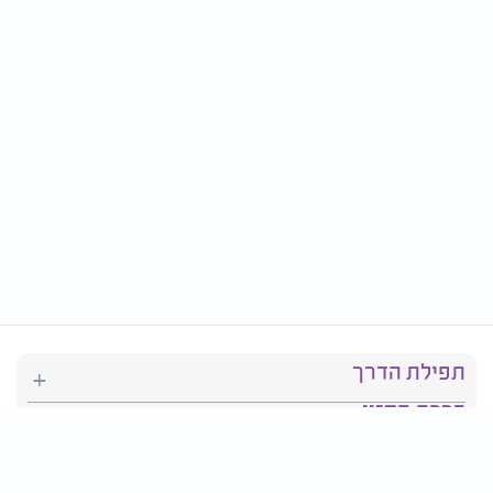
תפילת הדרך
ברכת המזון
יהדות
סידור תפילה