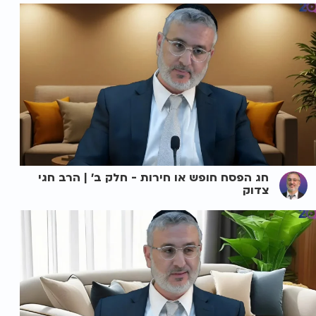
חג הפסח חופש או חירות - חלק ב' | הרב חגי
צדוק