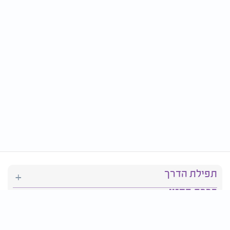
תפילת הדרך
ברכת המזון
יהדות
סידור תפילה