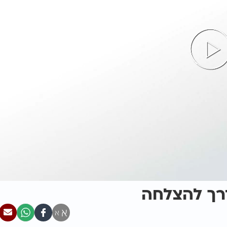
דרך להצלחה
א
א