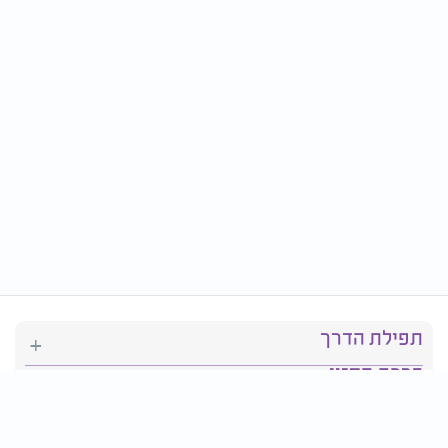
תפילת הדרך
ברכת המזון
יהדות
סידור תפילה