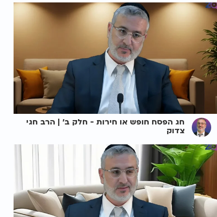
חג הפסח חופש או חירות - חלק ב' | הרב חגי
צדוק