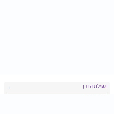
תפילת הדרך
ברכת המזון
יהדות
סידור תפילה