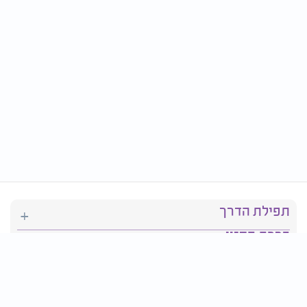
תפילת הדרך
ברכת המזון
יהדות
סידור תפילה
בריאות