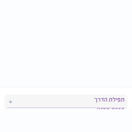
תפילת הדרך
ברכת המזון
יהדות
סידור תפילה