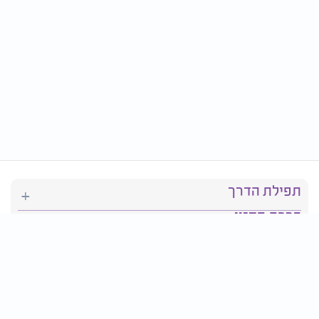
תפילת הדרך
ברכת המזון
יהדות
סידור תפילה
בריאות
חגים ומועדים