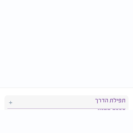
תפילת הדרך
ברכת המזון
יהדות
סידור תפילה