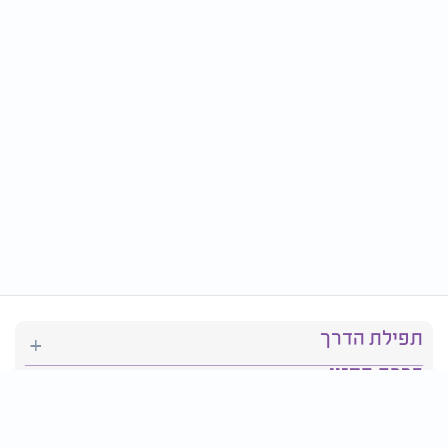
תפילת הדרך
ברכת המזון
יהדות
סידור תפילה