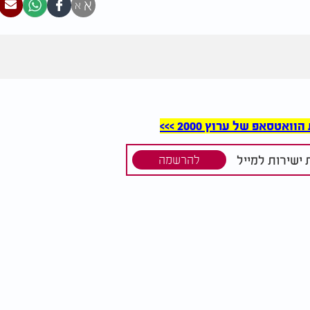
א
א
סאפ של ערוץ 2000 >>>
ישירות למייל
להרשמה