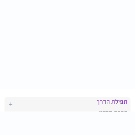
תפילת הדרך
ברכת המזון
יהדות
סידור תפילה