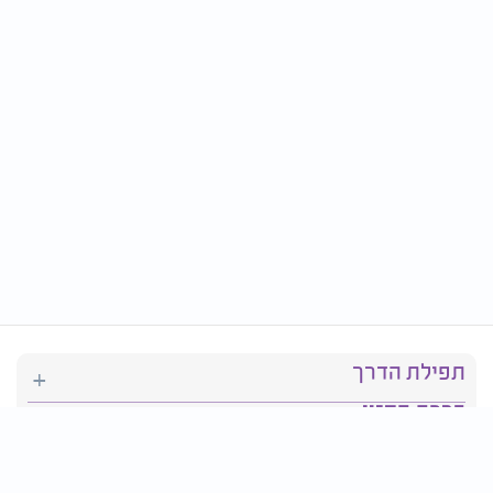
תפילת הדרך
ברכת המזון
יהדות
סידור תפילה