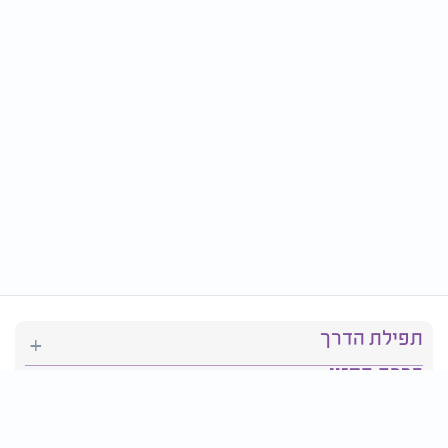
תפילת הדרך
ברכת המזון
יהדות
סידור תפילה