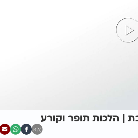
 | הלכות תופר וקורע
א
א