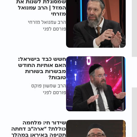
שמסוגלת לשנות את
המזל | הרב עמנואל
מזרחי
הרב עמנואל מזרחי
פורסם לפני
חשש כבד בישראל:
האם אותיות החודש
מבשרות בשורות
טובות?
הרב שמשון פוקס
פורסם לפני
שידור חי: מלחמה
כוללת? ״ארה"ב דחתה
תקיפה באיראן במהלך