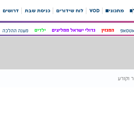
ה
מתכונים
VOD
לוח שידורים
כניסת שבת
דרושים
אטסאפ
המגזין
גדולי ישראל ממליצים
ילדים
מענה ההלכה
 וקורע