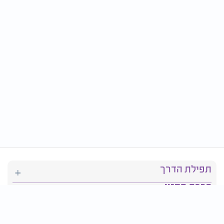
תפילת הדרך
ברכת המזון
יהדות
סידור תפילה