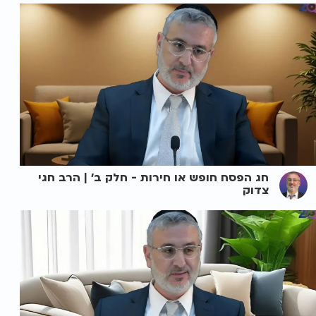
חג הפסח חופש או חירות - חלק ב' | הרב חגי
צדוק