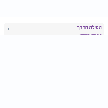
תפילת הדרך
ברכת המזון
יהדות
סידור תפילה
בריאות
חגים ומועדים